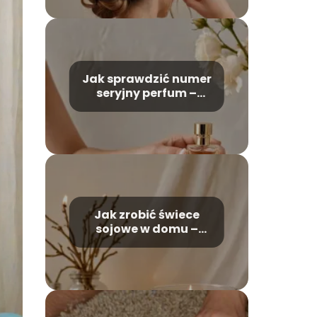
Jak sprawdzić numer
seryjny perfum –
poradnik dla
kupujących
Jak zrobić świece
sojowe w domu –
poradnik dla
początkujących