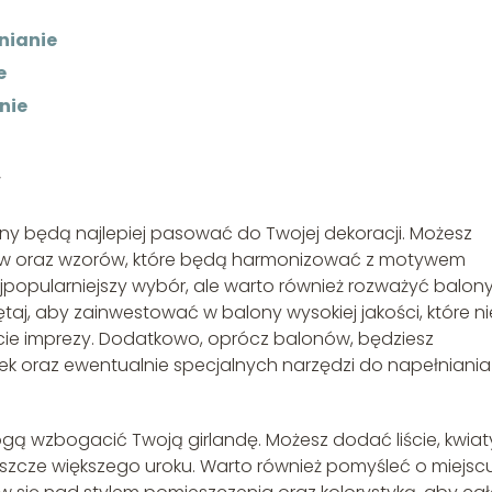
nianie
e
nie
w
ony będą najlepiej pasować do Twojej dekoracji. Możesz
rów oraz wzorów, które będą harmonizować z motywem
jpopularniejszy wybór, ale warto również rozważyć balon
iętaj, aby zainwestować w balony wysokiej jakości, które ni
cie imprezy. Dodatkowo, oprócz balonów, będziesz
ek oraz ewentualnie specjalnych narzędzi do napełniania
ogą wzbogacić Twoją girlandę. Możesz dodać liście, kwiat
szcze większego uroku. Warto również pomyśleć o miejscu