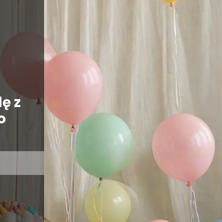
ę z
o