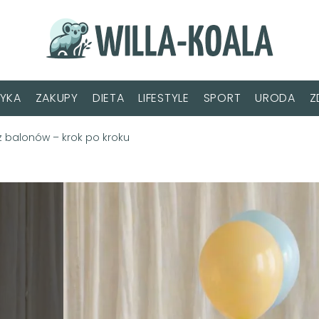
YKA
ZAKUPY
DIETA
LIFESTYLE
SPORT
URODA
Z
 z balonów – krok po kroku