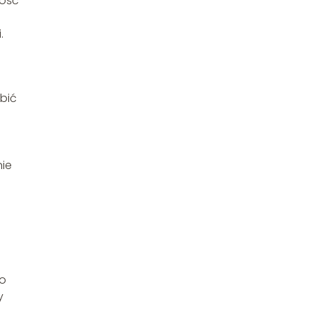
łość
.
bić
ie
co
y