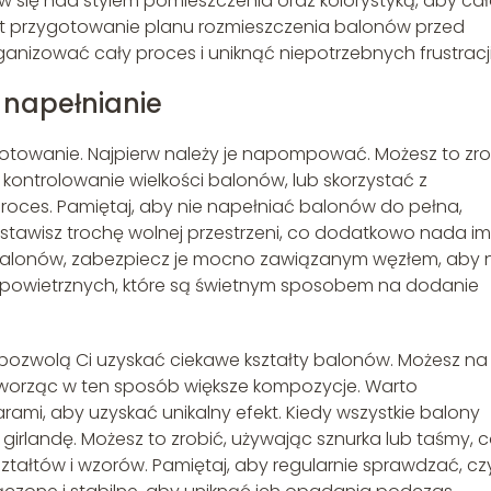
w się nad stylem pomieszczenia oraz kolorystyką, aby ca
t przygotowanie planu rozmieszczenia balonów przed
ganizować cały proces i uniknąć niepotrzebnych frustracji
 napełnianie
gotowanie. Najpierw należy je napompować. Możesz to zro
kontrolowanie wielkości balonów, lub skorzystać z
roces. Pamiętaj, aby nie napełniać balonów do pełna,
stawisz trochę wolnej przestrzeni, co dodatkowo nada im
lonów, zabezpiecz je mocno zawiązanym węzłem, aby n
ek powietrznych, które są świetnym sposobem na dodanie
 pozwolą Ci uzyskać ciekawe kształty balonów. Możesz na
 tworząc w ten sposób większe kompozycje. Warto
ami, aby uzyskać unikalny efekt. Kiedy wszystkie balony
girlandę. Możesz to zrobić, używając sznurka lub taśmy, 
ztałtów i wzorów. Pamiętaj, aby regularnie sprawdzać, cz