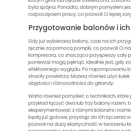
którym girlanda będzie zawieszona. Zastanó
była spójna. Ponadto, dobrym pomysłem jes
rozpoczęciem pracy, co pozwoli Ci lepiej zor
Przygotowanie balonów i ich
Gdy już wybierzesz balony, czas na ich przy
ręcznie za pomocą pompki, co pozwoli Ci na 
kompresora, co znacząco przyspieszy cały p
ponieważ mogą pęknąć. Idealnie jest, gdy zo
efektownego wyglądu. Po napompowaniu ba
straciły powietrza. Możesz również użyć kul
objętości i różnorodności do girlandy.
Warto również pomyśleć o technikach, które
przykład łączyć dwa lub trzy balony razem,
eksperymentować z różnymi kolorami i rozmiar
będą już gotowe, przystąp do ich łączenia w 
pozwoli na dużą elastyczność w tworzeniu ks