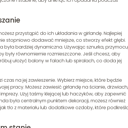
ączone i stabilne, aby uniknąć ich opadania podczas
eszanie
żesz przystąpić do ich układania w girlandę. Najlepiej
e stopniowo dodawać mniejsze, co stworzy efekt głębi.
da była bardziej dynamiczna. Używając sznurka, przymocu
by były równomiernie rozmieszczone. Jeśli chcesz, aby
próbuj ułożyć balony w falach lub spiralach, co doda jej
 czas na jej zawieszenie. Wybierz miejsce, które będzie
jej pracy. Możesz zawiesić girlandę na ścianie, drzwiach
 imprezy. Użyj taśmy klejącej lub haczyków, aby zapewnić
irlanda była centralnym punktem dekoracji, możesz również
ak tło z materiału lub dodatkowe ozdoby, które podkreślą
ym stanie