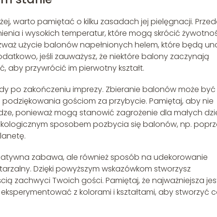
ej, warto pamiętać o kilku zasadach jej pielęgnacji. Prze
ienia i wysokich temperatur, które mogą skrócić żywotno
 rozważ użycie balonów napełnionych helem, które będą un
odatkowo, jeśli zauważysz, że niektóre balony zaczynają
ić, aby przywrócić im pierwotny kształt.
dy po zakończeniu imprezy. Zbieranie balonów może być
o podziękowania gościom za przybycie. Pamiętaj, aby nie
e, ponieważ mogą stanowić zagrożenie dla małych dzie
 ekologicznym sposobem pozbycia się balonów, np. poprz
lanetę.
 kreatywna zabawa, ale również sposób na udekorowanie
wtarzalny. Dzięki powyższym wskazówkom stworzysz
cią zachwyci Twoich gości. Pamiętaj, że najważniejsza jes
ę eksperymentować z kolorami i kształtami, aby stworzyć 