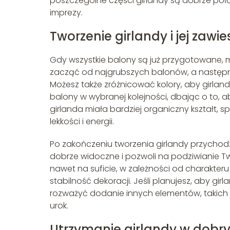
poszczególne części girlandy są dobrze poł
imprezy.
Tworzenie girlandy i jej zawi
Gdy wszystkie balony są już przygotowane, mo
zacząć od najgrubszych balonów, a następni
Możesz także zróżnicować kolory, aby girlan
balony w wybranej kolejności, dbając o to, a
girlanda miała bardziej organiczny kształt, s
lekkości i energii.
Po zakończeniu tworzenia girlandy przychodzi
dobrze widoczne i pozwoli na podziwianie Two
nawet na suficie, w zależności od charakteru
stabilność dekoracji. Jeśli planujesz, aby g
rozważyć dodanie innych elementów, takich j
urok.
Utrzymanie girlandy w dobr