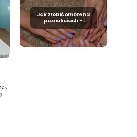
Jak zrobić ombre na
paznokciach –
poradnik krok po
kroku
nak
ą