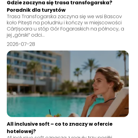
Gdzie zaczyna się trasa transfogarska?
Poradnik dla turystów
Trasa Transfogarska zaczyna się we wsi Bascov
koło Pitești na południu i kończy w miejscowości
Cârțișoara u stóp Gór Fogaraskich na północy, a
jej „górski” odci...
2026-07-28
All inclusive soft – co to znaczy w ofercie
hotelowej?
All inclusive soft oznacza z reguły trzy posiłki